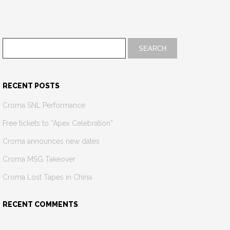
RECENT POSTS
Croma SNL Performance
Free tickets to “Apex Celebration”
Croma announces new dates
Croma MSG Takeover
Croma Lost Tapes in China
RECENT COMMENTS