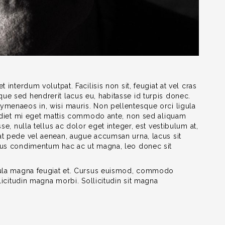
 interdum volutpat. Facilisis non sit, feugiat at vel cras
ue sed hendrerit lacus eu, habitasse id turpis donec.
ymenaeos in, wisi mauris. Non pellentesque orci ligula
perdiet mi eget mattis commodo ante, non sed aliquam
se, nulla tellus ac dolor eget integer, est vestibulum at,
at pede vel aenean, augue accumsan urna, lacus sit
ncus condimentum hac ac ut magna, leo donec sit
igula magna feugiat et. Cursus euismod, commodo
llicitudin magna morbi. Sollicitudin sit magna