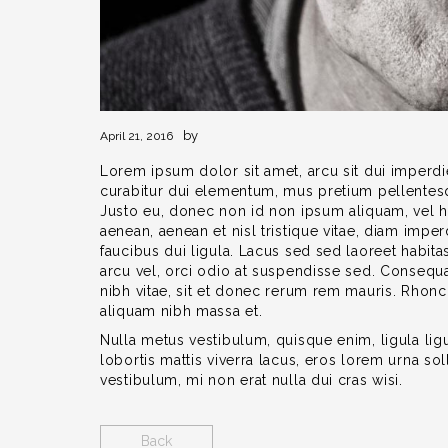
by
April 21, 2016
Lorem ipsum dolor sit amet, arcu sit dui imperdiet
curabitur dui elementum, mus pretium pellentesq
Justo eu, donec non id non ipsum aliquam, vel h
aenean, aenean et nisl tristique vitae, diam im
faucibus dui ligula. Lacus sed sed laoreet habitas
arcu vel, orci odio at suspendisse sed. Consequ
nibh vitae, sit et donec rerum rem mauris. Rho
aliquam nibh massa et.
Nulla metus vestibulum, quisque enim, ligula l
lobortis mattis viverra lacus, eros lorem urna so
vestibulum, mi non erat nulla dui cras wisi.
Back